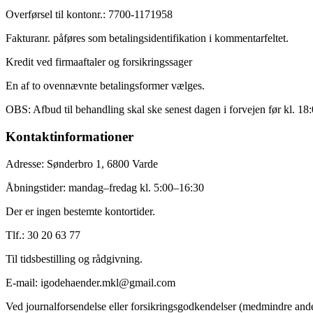
Overførsel til kontonr.: 7700-1171958
Fakturanr. påføres som betalingsidentifikation i kommentarfeltet.
Kredit ved firmaaftaler og forsikringssager
En af to ovennævnte betalingsformer vælges.
OBS
: Afbud til behandling skal ske senest dagen i forvejen før kl. 18
Kontaktinformationer
Adresse:
Sønderbro 1, 6800 Varde
Åbningstider:
mandag–fredag kl. 5:00–16:30
Der er ingen bestemte kontortider.
Tlf.:
30 20 63 77
Til tidsbestilling og rådgivning.
E-mail:
igodehaender.mkl@gmail.com
Ved journalforsendelse eller forsikringsgodkendelser (medmindre andet 