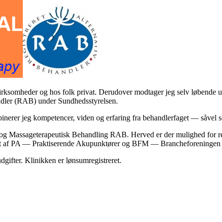
irksomheder
og
hos folk privat
. Derudover modtager jeg selv løbende u
andler (RAB) under Sundhedsstyrelsen.
inerer jeg kompetencer, viden og erfaring fra behandlerfaget — såvel 
 Massageterapeutisk Behandling RAB. Herved er der mulighed for red
t af
PA — Praktiserende Akupunktører
og
BFM — Brancheforeningen f
 udgifter. Klinikken er lønsumregistreret.